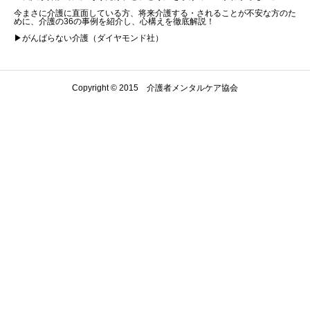
今まさに介護に直面している方、将来介護する・されることが不安な方のた
めに、介護の36の事例を紹介し、心構えを徹底解説！
▶がんばらない介護（ダイヤモンド社）
Copyright © 2015 介護者メンタルケア協会
Warning
: Undefined array key "show_google_top" in
/home/kaigomental/kaigomental.com/public_html/cms/wp-
content/themes/agenda_tcd059/footer.php
on line
211
Warning
: Undefined array key "show_google_btm" in
/home/kaigomental/kaigomental.com/public_html/cms/wp-
content/themes/agenda_tcd059/footer.php
on line
211