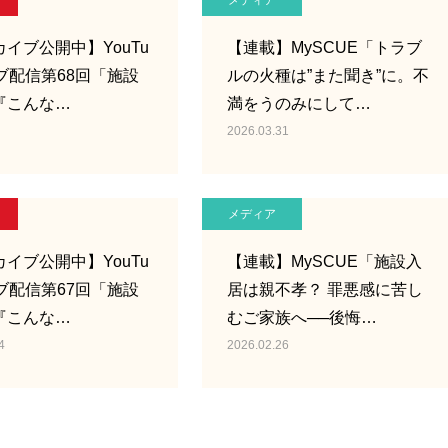
メディア
イブ公開中】YouTu
【連載】MySCUE「トラブ
ブ配信第68回「施設
ルの火種は”また聞き”に。不
『こんな…
満をうのみにして…
2026.03.31
メディア
イブ公開中】YouTu
【連載】MySCUE「施設入
ブ配信第67回「施設
居は親不孝？ 罪悪感に苦し
『こんな…
むご家族へ──後悔…
4
2026.02.26