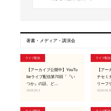
著書・メディア・講演会
ライブ配信
ライブ配信
【アーカイブ公開中】YouTu
【アー
beライブ配信第70回「『い
チセミ
つか』の話、ど…
リーフ
2026.05.3
2026.04.3