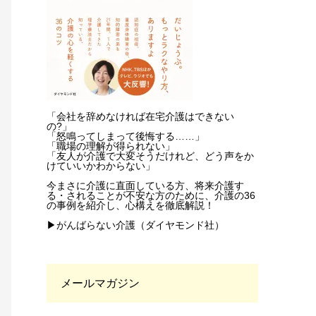
「会社を辞めなければ在宅介護はできない
の?」
「怒鳴ってしまって後悔する……」
「職場の理解が得られない」
「友人が介護で大変そうだけれど、どう声をか
けていいかわからない」
今まさに介護に直面している方、将来介護す
る・されることが不安な方のために、介護の36
の事例を紹介し、心構えを徹底解説！
▶がんばらない介護（ダイヤモンド社）
メールマガジン