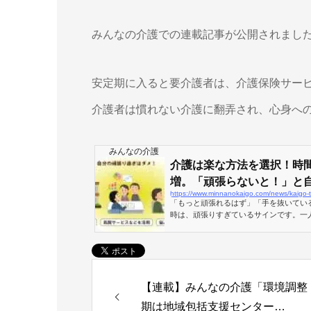
みんなの介護での連載記事が公開されまし
安定期に入ると要介護者は、介護保険サー
介護者は慣れない介護に翻弄され、心身へ
みんなの介護
介護は楽な方法を選択！時
増。「頑張らないと！」と自分
https://www.minnanokaigo.com/news/kaigo-t
「もっと頑張れるはず」「手を抜いてい
時は、頑張りすぎているサインです。一
積極的に作りましょう。
【連載】みんなの介護「環境調整
期は地域包括支援センター…