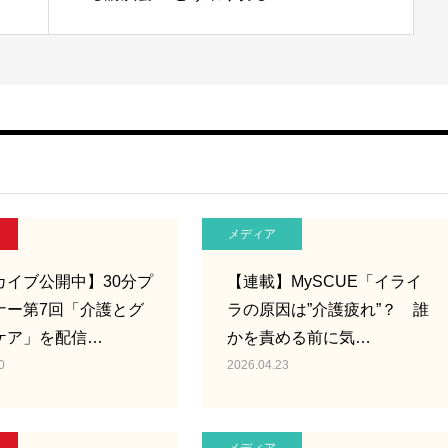
メディア
カイブ公開中】30分プ
【連載】MySCUE「イライ
ナー第7回「介護とグ
ラの原因は”介護疲れ”？ 誰
ケア」を配信…
かを責める前に気…
0
2026.04.23