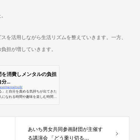
た。
ビスを活用しながら生活リズムを整えていきます。一方、
の負担が増していきます。
間を消費しメンタルの負担
...
ext/mental/no9/
る」と自分を責める気持ちが出てきた
人になれる時間や趣味を楽しむ時間を
あいち男女共同参画財団が主催す
る講演会 「どう乗り切る…