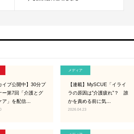
メディア
カイブ公開中】30分プ
【連載】MySCUE「イライ
ナー第7回「介護とグ
ラの原因は”介護疲れ”？ 誰
ケア」を配信…
かを責める前に気…
0
2026.04.23