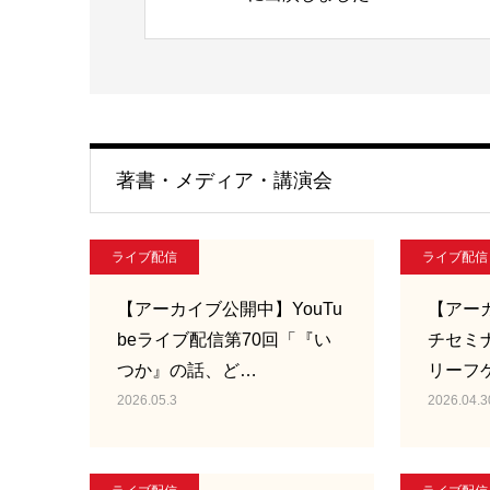
著書・メディア・講演会
ライブ配信
ライブ配信
【アーカイブ公開中】YouTu
【アー
beライブ配信第70回「『い
チセミ
つか』の話、ど…
リーフ
2026.05.3
2026.04.3