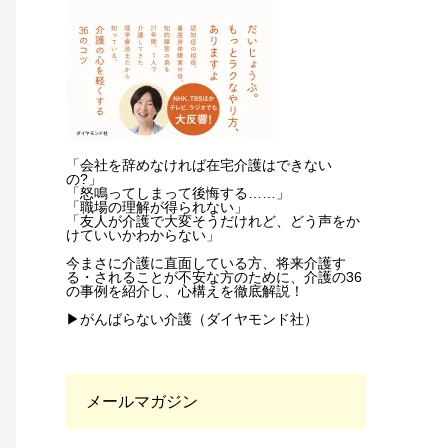
「会社を辞めなければ在宅介護はできない
の?」
「怒鳴ってしまって後悔する……」
「職場の理解が得られない」
「友人が介護で大変そうだけれど、どう声をか
けていいかわからない」
今まさに介護に直面している方、将来介護す
る・されることが不安な方のために、介護の36
の事例を紹介し、心構えを徹底解説！
▶がんばらない介護（ダイヤモンド社）
メールマガジン