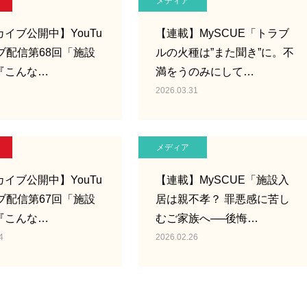
メディア
イブ公開中】YouTu
【連載】MySCUE「トラブ
ブ配信第68回「施設
ルの火種は”また聞き”に。不
『こんな…
満をうのみにして…
2026.03.31
メディア
イブ公開中】YouTu
【連載】MySCUE「施設入
ブ配信第67回「施設
居は親不孝？ 罪悪感に苦し
『こんな…
むご家族へ──後悔…
4
2026.02.26