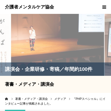
スタッフ紹介
著書・メディア・講演会実績
取材等のお問い合わせ
EMCOカード
講演会・企業研修・寄稿／年間約100件
著書・メディア・講演会
ーム
著書・メディア・講演会
メディア
『PHPスペシャル』にイ
ンタビュー記事が掲載されました。