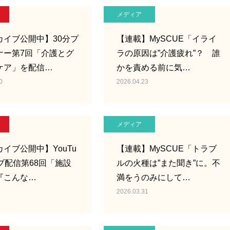
メディア
カイブ公開中】30分プ
【連載】MySCUE「イライ
ナー第7回「介護とグ
ラの原因は”介護疲れ”？ 誰
ケア」を配信…
かを責める前に気…
0
2026.04.23
メディア
イブ公開中】YouTu
【連載】MySCUE「トラブ
ブ配信第68回「施設
ルの火種は”また聞き”に。不
『こんな…
満をうのみにして…
2026.03.31