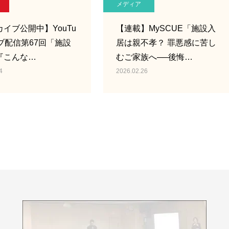
メディア
イブ公開中】YouTu
【連載】MySCUE「施設入
ブ配信第67回「施設
居は親不孝？ 罪悪感に苦し
『こんな…
むご家族へ──後悔…
4
2026.02.26