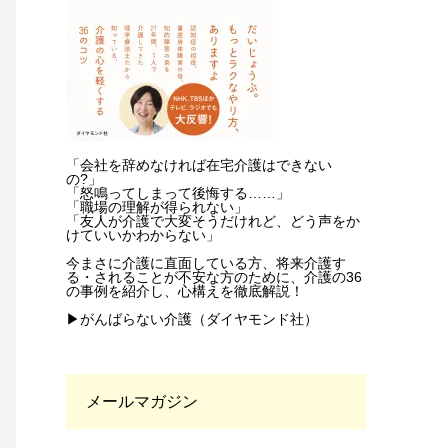
「会社を辞めなければ在宅介護はできない
の?」
「怒鳴ってしまって後悔する……」
「職場の理解が得られない」
「友人が介護で大変そうだけれど、どう声をか
けていいかわからない」
今まさに介護に直面している方、将来介護す
る・されることが不安な方のために、介護の36
の事例を紹介し、心構えを徹底解説！
▶がんばらない介護（ダイヤモンド社）
メールマガジン