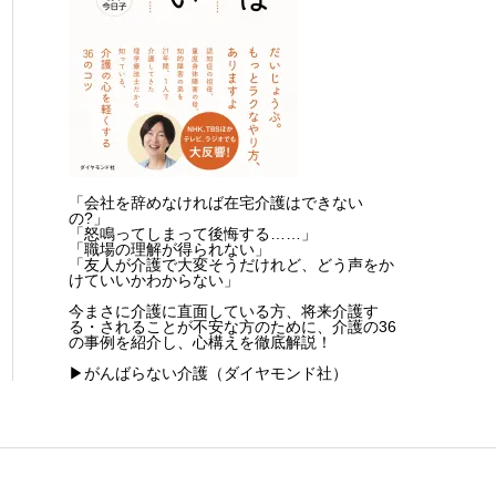
「会社を辞めなければ在宅介護はできない
の?」
「怒鳴ってしまって後悔する……」
「職場の理解が得られない」
「友人が介護で大変そうだけれど、どう声をか
けていいかわからない」
今まさに介護に直面している方、将来介護す
る・されることが不安な方のために、介護の36
の事例を紹介し、心構えを徹底解説！
▶がんばらない介護（ダイヤモンド社）