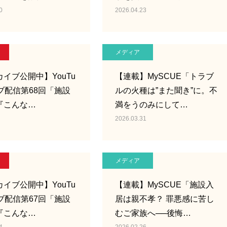
0
2026.04.23
メディア
イブ公開中】YouTu
【連載】MySCUE「トラブ
ブ配信第68回「施設
ルの火種は”また聞き”に。不
『こんな…
満をうのみにして…
2026.03.31
メディア
イブ公開中】YouTu
【連載】MySCUE「施設入
ブ配信第67回「施設
居は親不孝？ 罪悪感に苦し
『こんな…
むご家族へ──後悔…