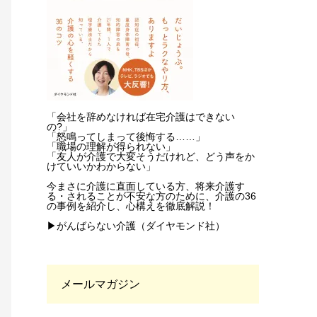
「会社を辞めなければ在宅介護はできない
の?」
「怒鳴ってしまって後悔する……」
「職場の理解が得られない」
「友人が介護で大変そうだけれど、どう声をか
けていいかわからない」
今まさに介護に直面している方、将来介護す
る・されることが不安な方のために、介護の36
の事例を紹介し、心構えを徹底解説！
▶がんばらない介護（ダイヤモンド社）
メールマガジン