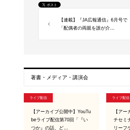
【連載】『JA広報通信』6月号で
「配偶者の両親を誰が介…
著書・メディア・講演会
ライブ配信
ライブ配信
【アーカイブ公開中】YouTu
【アー
beライブ配信第70回「『い
チセミ
つか』の話、ど…
リーフ