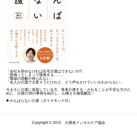
「会社を辞めなければ在宅介護はできないの?」
「怒鳴ってしまって後悔する……」
「職場の理解が得られない」
「友人が介護で大変そうだけれど、どう声をかけていいかわからない」
今まさに介護に直面している方、将来介護する・されることが不安な方のた
めに、介護の36の事例を紹介し、心構えを徹底解説！
▶がんばらない介護（ダイヤモンド社）
Copyright © 2015 介護者メンタルケア協会
Warning
: Undefined array key "show_google_top" in