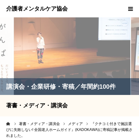
スタッフ紹介
著書・メディア・講演会実績
取材等のお問い合わせ
EMCOカード
講演会・企業研修・寄稿／年間約100件
著書・メディア・講演会
ーム
著書・メディア・講演会
メディア
『クチコミ付きで施設選
びに失敗しない! 全国老人ホームガイド』(KADOKAWA)に寄稿記事が掲載さ
れました。