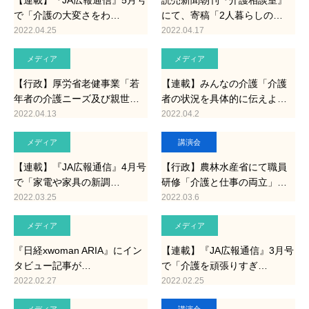
【連載】『JA広報通信』5月号
読売新聞朝刊『介護相談室』
で「介護の大変さをわ…
にて、寄稿「2人暮らしの…
2022.04.25
2022.04.17
メディア
メディア
【行政】厚労省老健事業「若
【連載】みんなの介護「介護
年者の介護ニーズ及び親世…
者の状況を具体的に伝えよ…
2022.04.13
2022.04.2
メディア
講演会
【連載】『JA広報通信』4月号
【行政】農林水産省にて職員
で「家電や家具の新調…
研修「介護と仕事の両立」…
2022.03.25
2022.03.6
メディア
メディア
『日経xwoman ARIA』にイン
【連載】『JA広報通信』3月号
タビュー記事が…
で「介護を頑張りすぎ…
2022.02.27
2022.02.25