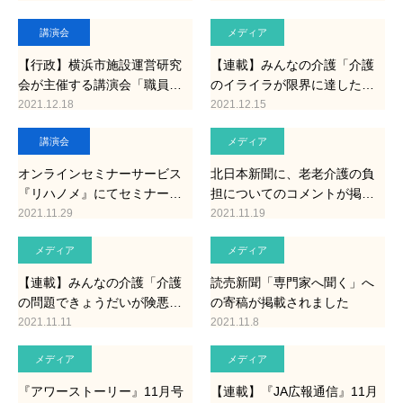
講演会
メディア
【行政】横浜市施設運営研究
【連載】みんなの介護「介護
会が主催する講演会「職員…
のイライラが限界に達した…
2021.12.18
2021.12.15
講演会
メディア
オンラインセミナーサービス
北日本新聞に、老老介護の負
『リハノメ』にてセミナー…
担についてのコメントが掲…
2021.11.29
2021.11.19
メディア
メディア
【連載】みんなの介護「介護
読売新聞「専門家へ聞く」へ
の問題できょうだいが険悪…
の寄稿が掲載されました
2021.11.11
2021.11.8
メディア
メディア
『アワーストーリー』11月号
【連載】『JA広報通信』11月