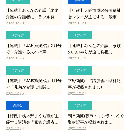
メディア
講演会
【連載】みんなの介護「老老
【行政】大阪市港区保健福祉
介護の介護者にトラブル発…
センターが主催する一般市…
2022.02.20
2022.01.28
メディア
メディア
【連載】『JA広報通信』2月号
【連載】みんなの介護「家族
で「介護する人への声…
の思いやりが逆に負担に……
2022.01.25
2022.01.14
メディア
メディア
【連載】『JA広報通信』1月号
下野新聞にて講演会の取材記
で「兄弟が介護に無関…
事が掲載されました
2021.12.25
2021.12.24
講演会
メディア
【行政】栃木県さくら市が主
朝日新聞(朝刊・オンライン)で
催する講演会「家族介護者…
取材記事が掲載されま…
2021.12.24
2021.12.22