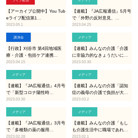
ライブ配信
メディア
【アーカイブ公開中】You Tub
【連載】『JA広報通信』5月号
eライブ配信第1…
で「外野の反対意見、…
2023.05.1
2023.04.25
講演会
メディア
【行政】刈谷市 第4回地域医
【連載】みんなの介護「介護
療・介護・包括ケア連携…
に非協力的なきょうだいに…
2023.04.15
2023.03.30
メディア
メディア
【連載】『JA広報通信』4月号
【連載】みんなの介護「認知
で「新型コロナ陽性時…
症の義母の介護で負担が大…
2023.03.30
2023.03.2
メディア
メディア
【連載】『JA広報通信』3月号
【連載】みんなの介護「もし
で「多種類の薬の服用…
も介護生活中に職場であれ…
2023.02.28
2023.02.1