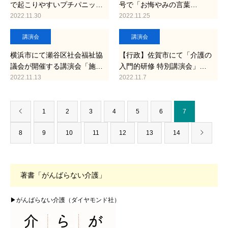
で起こりやすいプチパニッ…
号で「お悔やみの言葉…
2022.11.30
2022.11.25
講演会
講演会
横浜市にて瀬谷区社会福祉協
【行政】佐賀市にて「介護の
議会が開催する講演会「施…
入門的研修 特別講演会」…
2022.11.13
2022.11.7
1
2
3
4
5
6
7
8
9
10
11
12
13
14
著書「がんばらない介護」
▶がんばらない介護（ダイヤモンド社）