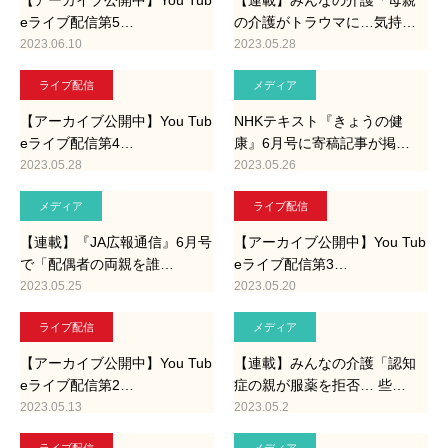
【アーカイブ公開中】You Tub
【連載】みんなの介護「母親
eライブ配信第5…
の介護がトラウマに…気持…
2023.06.10
2023.05.28
ライブ配信
メディア
【アーカイブ公開中】You Tub
NHKテキスト『きょうの健
eライブ配信第4…
康』6月号に寄稿記事が掲…
2023.05.28
2023.05.26
メディア
ライブ配信
【連載】『JA広報通信』6月号
【アーカイブ公開中】You Tub
で「配偶者の両親を誰…
eライブ配信第3…
2023.05.25
2023.05.20
ライブ配信
メディア
【アーカイブ公開中】You Tub
【連載】みんなの介護「認知
eライブ配信第2…
症の親が服薬を拒否… 些…
2023.05.13
2023.05.2