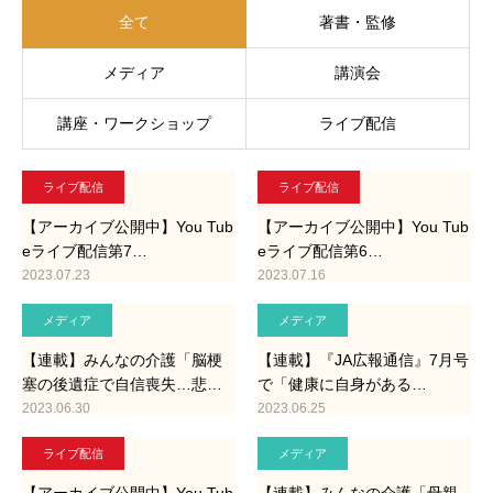
全て
著書・監修
メディア
講演会
講座・ワークショップ
ライブ配信
ライブ配信
ライブ配信
【アーカイブ公開中】You Tub
【アーカイブ公開中】You Tub
eライブ配信第7…
eライブ配信第6…
2023.07.23
2023.07.16
メディア
メディア
【連載】みんなの介護「脳梗
【連載】『JA広報通信』7月号
塞の後遺症で自信喪失…悲…
で「健康に自身がある…
2023.06.30
2023.06.25
ライブ配信
メディア