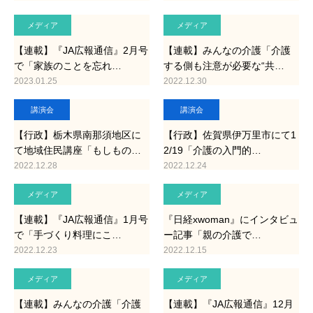
メディア
メディア
【連載】『JA広報通信』2月号
【連載】みんなの介護「介護
で「家族のことを忘れ…
する側も注意が必要な“共…
2023.01.25
2022.12.30
講演会
講演会
【行政】栃木県南那須地区に
【行政】佐賀県伊万里市にて1
て地域住民講座「もしもの…
2/19「介護の入門的…
2022.12.28
2022.12.24
メディア
メディア
【連載】『JA広報通信』1月号
『日経xwoman』にインタビュ
で「手づくり料理にこ…
ー記事「親の介護で…
2022.12.23
2022.12.15
メディア
メディア
【連載】みんなの介護「介護
【連載】『JA広報通信』12月